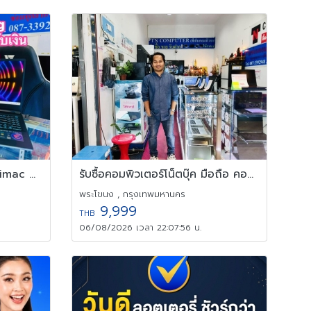
รับซื้อคอมพิวเตอร์โน็ตบุ๊ค มือถือ คอมสำหนักงาน โน๊ตบุ๊คจำนวนมาก
รับซื้อNotebook Macbook imac Notebookgaming ทุกรุ่นให้ราคาสูง
พระโขนง , กรุงเทพมหานคร
9,999
THB
06/08/2026 เวลา 22:07:56 น.