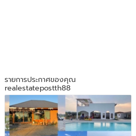
รายการประกาศของคุณ
realestatepostth88