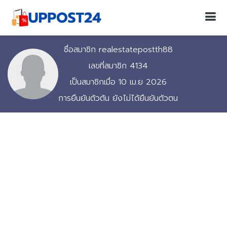
ชื่อสมาชิก realestatepostth88
เลขที่สมาชิก 4134
เป็นสมาชิกเมื่อ 10 เม.ย 2026
การยืนยันตัวต้น ยังไม่ได้ยืนยันตัวตน