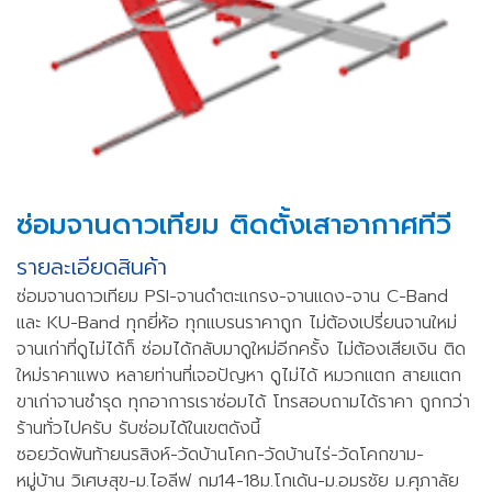
ซ่อมจานดาวเทียม ติดตั้งเสาอากาศทีวี
รายละเอียดสินค้า
ซ่อมจานดาวเทียม PSI-จานดำตะเเกรง-จานเเดง-จาน C-Band
เเละ KU-Band ทุกยี่ห้อ ทุกเเบรนราคาถูก ไม่ต้องเปรี่ยนจานใหม่
จานเก่าที่ดูไม่ได้ก็ ซ่อมได้กลับมาดูใหม่อีกครั้ง ไม่ต้องเสียเงิน ติด
ใหม่ราคาเเพง หลายท่านที่เจอปัญหา ดูไม่ได้ หมวกเเตก สายเเตก
ขาเก่าจานชำรุด ทุกอาการเราซ่อมได้ โทรสอบถามได้ราคา ถูกกว่า
ร้านทั่วไปครับ รับซ่อมได้ในเขตดังนี้
ซอยวัดพันท้ายนรสิงห์-วัดบ้านโคก-วัดบ้านไร่-วัดโคกขาม-
หมู่บ้าน วิเศษสุข-ม.ไอลีฟ กม14-18ม.โกเด้น-ม.อมรชัย ม.ศุภาลัย