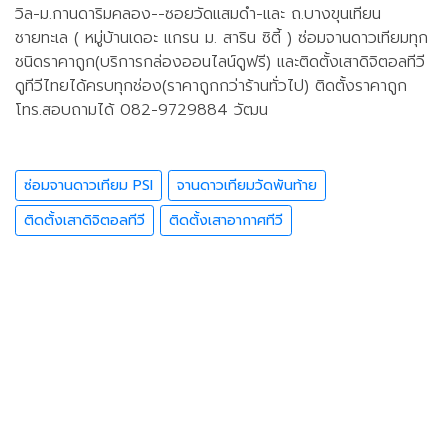
วิล-ม.กานดาริมคลอง--ซอยวัดเเสมดำ-เเละ ถ.บางขุนเทียน
ชายทะเล ( หมู่บ้านเดอะ เเกรน ม. สาริน ซิตี้ ) ซ่อมจานดาวเทียมทุก
ชนิดราคาถูก(บริการกล่องออนไลน์ดูฟรี) เเละติดตั้งเสาดิจิตอลทีวี
ดูทีวีไทยได้ครบทุกช่อง(ราคาถูกกว่าร้านทั่วไป) ติดตั้งราคาถูก
โทร.สอบถามได้ 082-9729884 วัฒน
ซ่อมจานดาวเทียม PSI
จานดาวเทียมวัดพันท้าย
ติดตั้งเสาดิจิตอลทีวี
ติดตั้งเสาอากาศทีวี