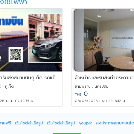
องใช้ไฟฟ้า
บริการ รถรับส่งสนามบินภูเก็ต รถแท็กซี่สนามบินภูเก็ต รถไปสนามบิน
 , ภูเก็ต
สามพราน , นครปฐม
0
THB
6 เวลา 07:42:35 น.
08/08/2026 เวลา 22:16:12 น.
กาศฟรี
|
เว็บไซต์สำเร็จรูป
|
เว็บไซต์สำเร็จรูป
|
youpik
|
ลงประกาศขายคอนโ