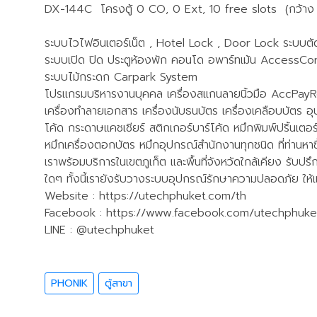
DX-144C โครงตู้ 0 CO, 0 Ext, 10 free slots (กว้าง 
ระบบไวไฟอินเตอร์เน็ต , Hotel Lock , Door Lock ระบบ
ระบบเปิด ปิด ประตูห้องพัก คอนโด อพาร์ทเม้น AccessCo
ระบบไม้กระดก Carpark System
โปรแกรมบริหารงานบุคคล เครื่องสแกนลายนิ้วมือ AccPayR
เครื่องทำลายเอกสาร เครื่องนับธนบัตร เครื่องเคลือบบัตร อุป
โค้ด กระดาษแคชเชียร์ สติกเกอร์บาร์โค้ด หมึกพิมพ์ปริ้นเตอร
หมึกเครื่องตอกบัตร หมึกอุปกรณ์สำนักงานทุกชนิด ที่ท่านหาซื้
เราพร้อมบริการในเขตภูเก็ต และพื้นที่จังหวัดใกล้เคียง รับป
ใดๆ ทั้งนี้เรายังรับวางระบบอุปกรณ์รักษาความปลอดภัย ให้
Website : https://utechphuket.com/th
Facebook : https://www.facebook.com/utechphuket
LINE : @utechphuket
PHONIK
ตู้สาขา