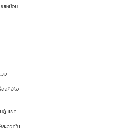
บบเหมือน
ยแบบ
่องคีย์โอ
นตู้ แยก
ห้สะดวกใน