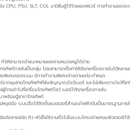
น เช่น CPU, PSU, SLT, COL มาใส่ในตู้ได้โดยซอฟแวร์ การทำงานของระ
ทำให้สามารถจำแนกหมายเลขตามหมวดหมู่ได้ง่าย
รศัพท์ภายในเป็นกลุ่ม โดยสามารถตั้งค่าให้เรียกเครื่องภายในได้หลา
เลขพิเศษของระบบ มีการทำงานพิเศษต่างตามแต่จะกำหนด
ากชุมสายโทรศัพท์ฯที่ส่งสัญญาณโชว์เบอร์ และไม่เพียงการโชว์ที่เครื
โทรเข้าไปที่เครื่องโทรศัพท์โชว์ เบอร์ได้ทุกเครื่องภายใน
งมาพร้อมตู้สาขาโทรศัพท์
ม่หยุดนิ่ง ระบบจึงได้ติดตั้งแบตเตอรี่สำรองไฟฟ้าดับเป็นมาตรฐานภายใ
อต่อสายชนิด RJ-45ซึ่งใช้งานทั่วไปในระบบโครงข่ายคอมพิวเตอร์ทำใ