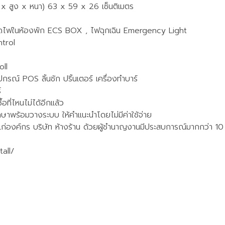
x สูง x หนา) 63 x 59 x 26 เซ็นติเมตร
ตัดไฟในห้องพัก ECS BOX , ไฟฉุกเฉิน Emergency Light
ntrol
oll
กรณ์ POS ลิ้นชัก ปริ้นเตอร์ เครื่องทำบาร์
์
อที่ไหนไม่ได้อีกแล้ว
รึกษาพร้อมวางระบบ ให้คำแนะนำโดยไม่มีค่าใช้จ่าย
แก่องค์กร บริษัท ห้างร้าน ด้วยผู้ชำนาญงานมีประสบการณ์มากกว่า 10 
all/