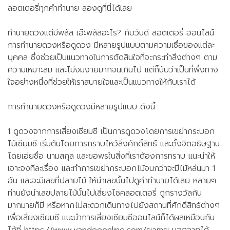
ลอตเตอรี่ทุกคำทำนาย ลองดูที่นี่ได้เลย
ทำนายดวงแต่มีพลัส เอ๊ะพลัสอะไร? กับวันดี ลอตเตอรี่ ออนไลน์
การทำนายดวงหรือดูดวง มีหลายรูปแบบตามความเชื่อของแต่ละ
บุคคล ซึ่งช่วยเป็นแนวทางในการตัดสินใจที่จะกระทำสิ่งต่างๆ ตาม
ความเหมาะสม และไม่งมงายมากจนเกินไป แต่ก็นับว่าเป็นที่พึ่งทาง
ใจอย่างหนึ่งที่ช่วยให้เราสบายใจและเป็นแนวทางให้กับเราได้
การทำนายดวงหรือดูดวงมีหลายรูปแบบ ดังนี้
1 ดูดวงจากการเสี่ยงเซียมซี เป็นการดูดวงโดยการเขย่ากระบอก
ไม้เซียมซี เริ่มต้นโดยการกราบไหว้สิ่งศักดิ์สิทธ์ และตั้งจิตอธิษฐาน
โดยเอ่ยชื่อ นามสกุล และขอพรในสิ่งที่เราต้องการทราบ แนะนำให้
เจาะจงทีละเรื่อง และทำการเขย่ากระบอกไม้จนกว่าจะมีไม้หล่นมา 1
อัน และจะมีเลขที่ปลายไม้ ให้นำเลขนั้นไปดูคำทำนายได้เลย หลายๆ
ท่านยังนำเลขปลายไม้นั้นไปเสี่ยงโชคลอตเตอรี่ ถูกรางวัลกัน
มากมายก็มี หรือหากไม่สะดวกเดินทางไปยังสถานที่ศักดิ์สิทธ์ต่างๆ
เพื่อเสี่ยงเซียมซี แนะนำการเสี่ยงเซียมซีออนไลน์ก็ได้ผลเหมือนกัน