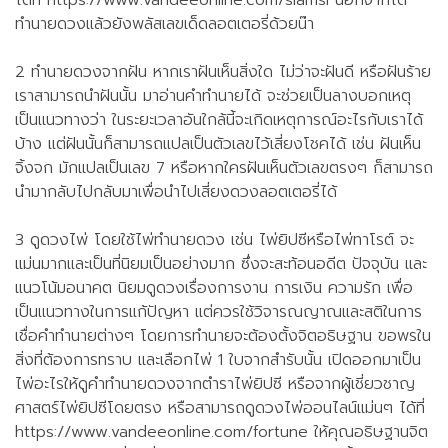
ได้ที่ https://www.vandeeonline.com/siamsi นอกจากได้
ทำนายดวงแล้วยังพลัสเลขเด็ดลอตเตอรี่ด้วยน๊า
2 ทำนายดวงจากฝัน หากเราฝันเห็นสิ่งใด ไม่ว่าจะฝันดี หรือฝันร้าย
เราสามารถนำฝันนั้น มาอ่านคำทำนายได้ จะช่วยเป็นลางบอกเหตุ
เป็นแนวทางว่า ในระยะเวลาอันใกล้นี้จะเกิดเหตุการณ์อะไรกับเราได้
บ้าง แต่ฝันนั้นก็สามารถแปลเป็นตัวเลขไว้เสี่ยงโชคได้ เช่น ฝันเห็น
จิ้งจก มักแปลเป็นเลข 7 หรือหากใครฝันเห็นตัวเลขตรงๆ ก็สามารถ
นำมากลับไปกลับมาเพื่อนำไปเสี่ยงดวงลอตเตอรี่ได้
3 ดูดวงไพ่ โดยใช้ไพ่ทำนายดวง เช่น ไพ่ยิปซีหรือไพ่ทาโรต์ จะ
แม่นมากและเป็นที่นิยมเป็นอย่างมาก ซึ่งจะสะท้อนอดีต ปัจจุบัน และ
แนวโน้มอนาคต นิยมดูดวงเรื่องการงาน การเงิน ความรัก เพื่อ
เป็นแนวทางในการแก้ปัญหา แต่ควรใช้วิจารณญาณและสติในการ
เชื่อคำทำนายต่างๆ โดยการทำนายจะต้องตั้งจิตอธิษฐาน ขอพรใน
สิ่งที่ต้องการทราบ และเลือกไพ่ 1 ใบจากสำรับนั้น เปิดออกมาเป็น
ไพ่อะไรให้ดูคำทำนายดวงจากตำราไพ่ยิปซี หรือจากผู้เชี่ยวชาญ
ศาสตร์ไพ่ยิปซีโดยตรง หรือสามารถดูดวงไพ่ออนไลน์แม่นๆ ได้ที่
https://www.vandeeonline.com/fortune ให้คุณอธิษฐานจิต