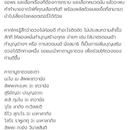
ขอพร และเลือกเรื่องที่ต้องการทราบ และเลือกหมวดนั้น แล้วจะพบ
คำทำนายจากไพ่ที่คุณเลือกทันที พร้อมพลัสด้วยเลขเด็ดที่สามารถ
นำไปเสี่ยงโชคลอตเตอรี่ได้ด้วย
หากใครรู้สึกว่าดวงไม่ค่อยดี ทำอะไรติดขัด ไม่ประสบความสำเร็จ
สักที ให้ลองหมั่นทำบุญสร้างกุศล ง่ายๆ เช่น ใส่บาตรตอนเช้า
ทำบุญต่างๆ หรือ การสวดมนต์ นั่งสมาธิ ก็เป็นการเพิ่มบุญเสริม
ดวงได้อีกทางหนึ่ง ขอแนะนำคาถาบูชาดวง เพื่อช่วยให้ดวงของ
ท่านดีขึ้น
คาถาบูชาดวงชะตา
นะโม เม สัพพะเทวานัง
สัพพะคะระหะ จะ เทวานัง
สุริยัญจะ ปะมุญจะถะ
สะสิ ภุมโม จะ เทวานัง
วุโธ ลาภัง ภะวิสสะติ
ชีโว สุกะโร จะ มะหาลาภัง
โสโร ราหูเกตุ จะ มะหาลาภัง
สัพพะ ภะยัง วินาสสันติ