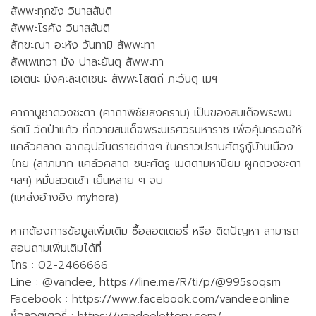
สัพพะทุกขัง วินาสสันติ
สัพพะโรคัง วินาสสันติ
ลักขะณา อะหัง วันทามิ สัพพะทา
สัพเพเทวา มัง ปาละยันตุ สัพพะทา
เอเตนะ มังคะละเตเชนะ สัพพะโสตถี ภะวันตุ เมฯ
คาถาบูชาดวงชะตา (คาถาพิชัยสงคราม) เป็นของสมเด็จพระพน
รัตน์ วัดป่าแก้ว ที่ถวายสมเด็จพระนเรศวรมหาราช เพื่อคุ้มครองให้
แคล้วคลาด จากอุปอันตรายต่างๆ ในคราวปราบศัตรูกู้บ้านเมือง
ไทย (ลาภมาก-แคล้วคลาด-ชนะศัตรู-เมตตามหานิยม ผูกดวงชะตา
ฯลฯ) หมั่นสวดเช้า เย็นหลาย ๆ จบ
(แหล่งอ้างอิง myhora)
หากต้องการข้อมูลเพิ่มเติม ซื้อลอตเตอรี่ หรือ ติดปัญหา สามารถ
สอบถามเพิ่มเติมได้ที่
โทร : 02-2466666
Line : @vandee, https://line.me/R/ti/p/@995soqsm
Facebook : https://www.facebook.com/vandeeonline